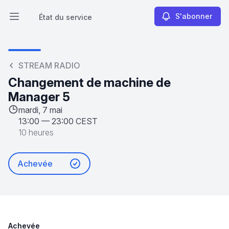
S'abonner
État du service
Ouvrir le menu principal
État du service
STREAM RADIO
Changement de machine de
Manager 5
mardi, 7 mai
13:00
—
23:00 CEST
10 heures
Achevée
Achevée